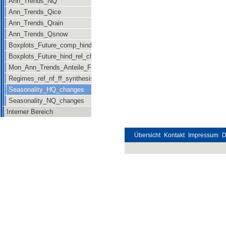
Ann_Trends_NQ
Ann_Trends_Qice
Ann_Trends_Qrain
Ann_Trends_Qsnow
Boxplots_Future_comp_hind_rel_changes
Boxplots_Future_hind_rel_changes_newsig
Mon_Ann_Trends_Anteile_Future
Regimes_ref_nf_ff_synthesis
Seasonality_HQ_changes
Seasonality_NQ_changes
Interner Bereich
Übersicht
Kontakt
Impressum
D