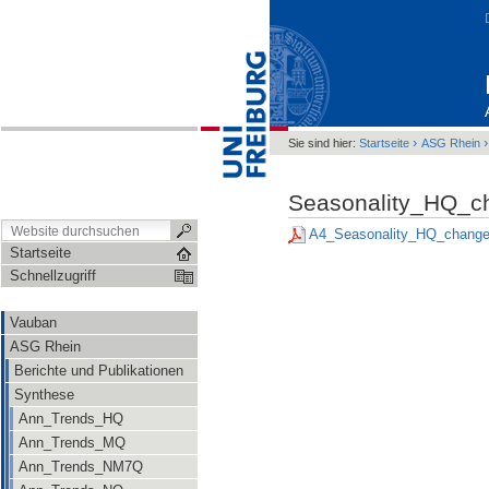
›
Sie sind hier:
Startseite
ASG Rhein
Seasonality_HQ_c
A4_Seasonality_HQ_change
Startseite
Schnellzugriff
Vauban
ASG Rhein
Berichte und Publikationen
Synthese
Ann_Trends_HQ
Ann_Trends_MQ
Ann_Trends_NM7Q