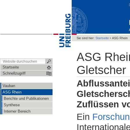
›
Sie sind hier:
Startseite
ASG Rhein
ASG Rhein
Gletscher
Startseite
Schnellzugriff
Abflussante
Vauban
Gletschersc
ASG Rhein
Berichte und Publikationen
Zuflüssen v
Synthese
Interner Bereich
Ein
Forschun
International