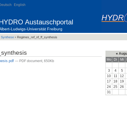
Deutsch
English
HYDRO Austauschportal
Albert-Ludwigs-Universität Freiburg
›
›
Synthese
Regimes_ref_nf_ff_synthesis
_synthesis
«
Augu
Mo
Di
Mi
hesis.pdf
— PDF document, 650Kb
3
4
5
10
11
12
17
18
19
24
25
26
31