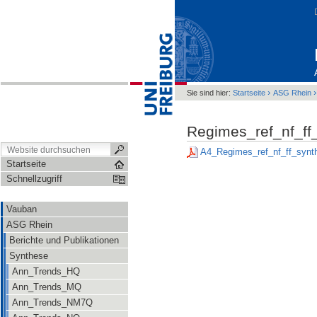
›
Sie sind hier:
Startseite
ASG Rhein
Regimes_ref_nf_ff
A4_Regimes_ref_nf_ff_synt
Startseite
Schnellzugriff
Vauban
ASG Rhein
Berichte und Publikationen
Synthese
Ann_Trends_HQ
Ann_Trends_MQ
Ann_Trends_NM7Q