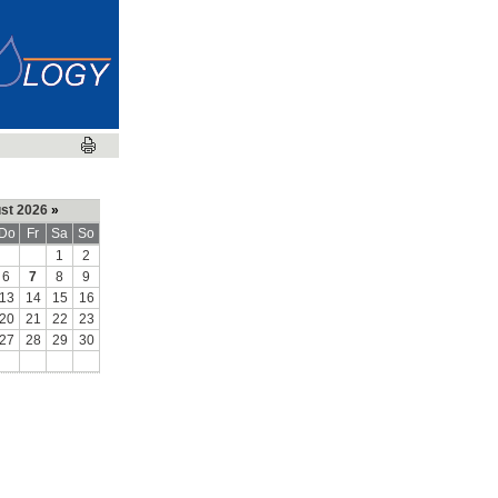
st 2026
»
Do
Fr
Sa
So
1
2
6
7
8
9
13
14
15
16
20
21
22
23
27
28
29
30