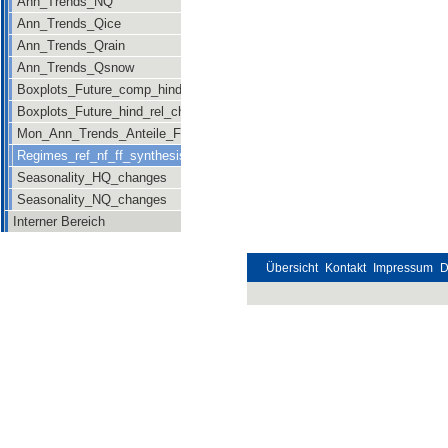
Ann_Trends_NQ
Ann_Trends_Qice
Ann_Trends_Qrain
Ann_Trends_Qsnow
Boxplots_Future_comp_hind_rel_changes
Boxplots_Future_hind_rel_changes_newsig
Mon_Ann_Trends_Anteile_Future
Regimes_ref_nf_ff_synthesis
Seasonality_HQ_changes
Seasonality_NQ_changes
Interner Bereich
Übersicht
Kontakt
Impressum
D