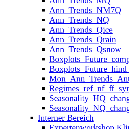
Ann_Trends_NM7Q
Ann_Trends_NQ
Ann_Trends_Qice
Ann_Trends_Qrain
Ann_Trends_Qsnow
Boxplots_Future_comp_
Boxplots_Future_hind_r
Mon_Ann_Trends_Antei
Regimes_ref_nf_ff_synt
Seasonality_HQ_change
Seasonality_NQ_change
Interner Bereich
Expertenworkshop Klima
1. Projekttreffen 14.–15.
2. Projekttreffen 20.–2