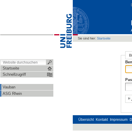
Sie sind hier:
Startseite
B
Ben
Startseite
Schnellzugriff
Pas
Vauban
ASG Rhein
Übersicht
Kontakt
Impressum
D