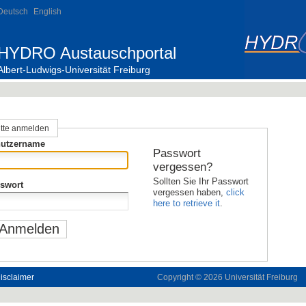
Deutsch
English
HYDRO Austauschportal
Albert-Ludwigs-Universität Freiburg
itte anmelden
utzername
Passwort
vergessen?
Sollten Sie Ihr Passwort
swort
vergessen haben,
click
here to retrieve it
.
isclaimer
Copyright © 2026
Universität Freiburg