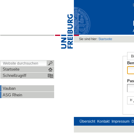
Sie sind hier:
Startseite
B
Ben
Startseite
Schnellzugriff
Pas
Vauban
ASG Rhein
Übersicht
Kontakt
Impressum
D